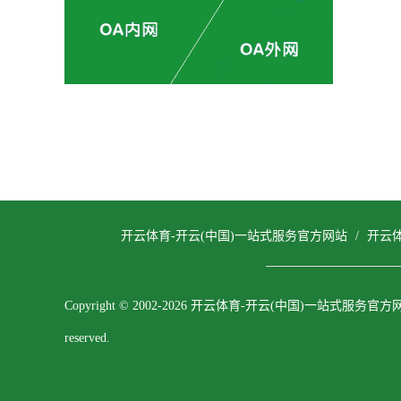
开云体育-开云(中国)一站式服务官方网站
/
开云
Copyright © 2002-2026 开云体育-开云(中国)一站式服务官方网站 A
reserved.