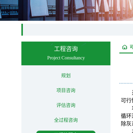
工程咨询
Project Consultancy
规划
项目咨询
可行
评估咨询
循环
全过程咨询
除灰