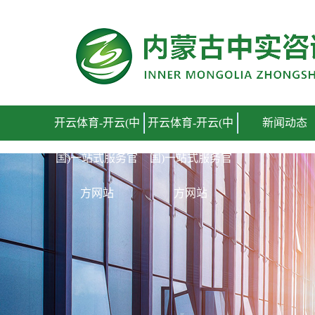
开云体育
开云体育-开云(中
开云体育-开云(中
新闻动态
国)一站式服务官
国)一站式服务官
方网站
方网站