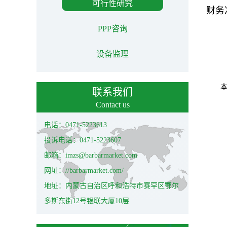
可行性研究
财务
PPP咨询
设备监理
联系我们
Contact us
电话：0471-5223613
投诉电话：0471-5223607
邮箱：imzs@barbarmarket.com
网址：//barbarmarket.com/
地址：内蒙古自治区呼和浩特市赛罕区鄂尔
多斯东街12号银联大厦10层