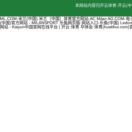
本网站内容归开云体育-开云(
ML.COM-米兰(中国)
米兰（中国）体育官方网站-AC Milan
AG.COM-
(中国)官方网站 - MILANSPORT
乐鱼网页版·网站入口-乐鱼(中国)
Ledo
网站 - Kaiyun中国官网在线平台 | 开云·体育
华体会·体育(huatihui.co