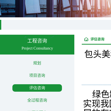
评估咨询
工程咨询
Project Consultancy
包头美
规划
项目咨询
评估咨询
绿色
全过程咨询
实现我