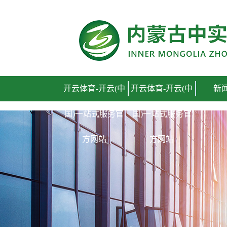
开云体育
开云体育-开云(中
开云体育-开云(中
新
国)一站式服务官
国)一站式服务官
方网站
方网站