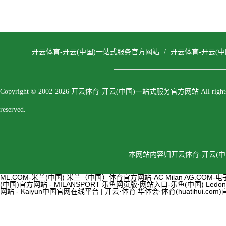
开云体育-开云(中国)一站式服务官方网站
/
开云体育-开云(
Copyright © 2002-2026 开云体育-开云(中国)一站式服务官方网站 All right
reserved.
本网站内容归开云体育-开云(
ML.COM-米兰(中国)
米兰（中国）体育官方网站-AC Milan
AG.COM-
(中国)官方网站 - MILANSPORT
乐鱼网页版·网站入口-乐鱼(中国)
Ledo
网站 - Kaiyun中国官网在线平台 | 开云·体育
华体会·体育(huatihui.co