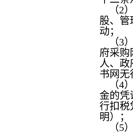
（2
股、管
动；
（3
府采购
人、政
书网无
（4
金的凭
行扣税
明）；
（5