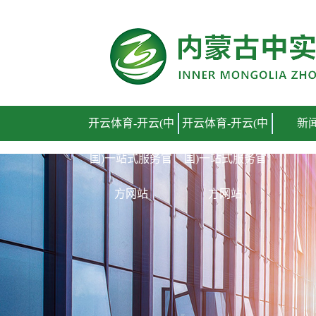
开云体育
开云体育-开云(中
开云体育-开云(中
新
国)一站式服务官
国)一站式服务官
方网站
方网站