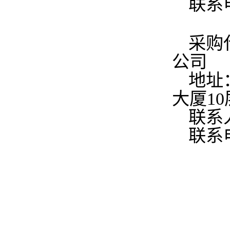
联系电
采购
公司
地址
大厦10
联系
联系电