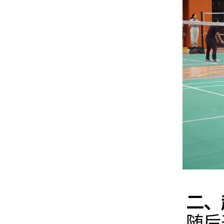
二、
随后