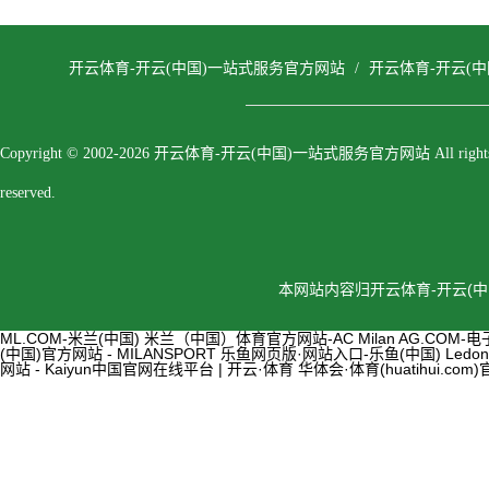
开云体育-开云(中国)一站式服务官方网站
/
开云体育-开云(
Copyright © 2002-2026 开云体育-开云(中国)一站式服务官方网站 All right
reserved.
本网站内容归开云体育-开云(
ML.COM-米兰(中国)
米兰（中国）体育官方网站-AC Milan
AG.COM-
(中国)官方网站 - MILANSPORT
乐鱼网页版·网站入口-乐鱼(中国)
Ledo
网站 - Kaiyun中国官网在线平台 | 开云·体育
华体会·体育(huatihui.co