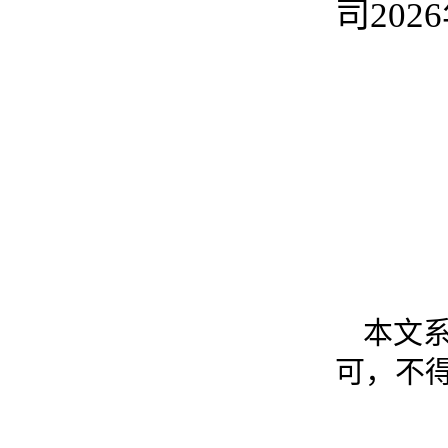
司20
本文
可，不