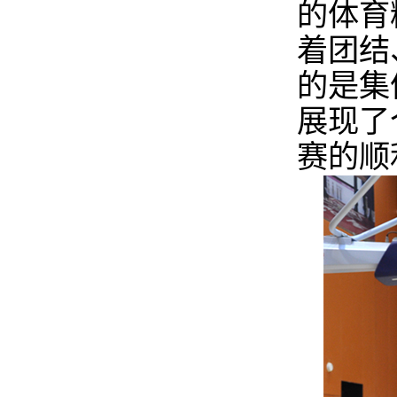
的体育
着团结
的是集
展现了
赛的顺